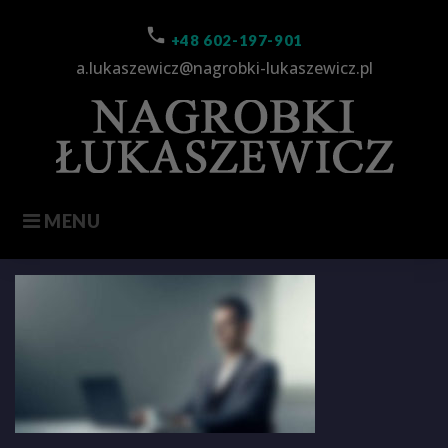
Skip
to
call
+48 602-197-901
content
a.lukaszewicz@nagrobki-lukaszewicz.pl
MENU
video01