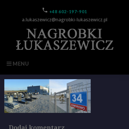
Skip
to
call
+48 602-197-901
content
a.lukaszewicz@nagrobki-lukaszewicz.pl
MENU
slider1
Dodaj komentarz