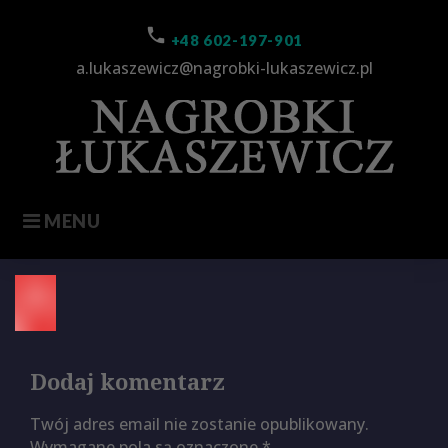
Skip
to
call
+48 602-197-901
content
a.lukaszewicz@nagrobki-lukaszewicz.pl
MENU
marker
Dodaj komentarz
Twój adres email nie zostanie opublikowany.
Wymagane pola są oznaczone
*