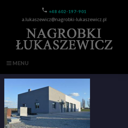
Skip
to
call
+48 602-197-901
content
a.lukaszewicz@nagrobki-lukaszewicz.pl
MENU
Firma1